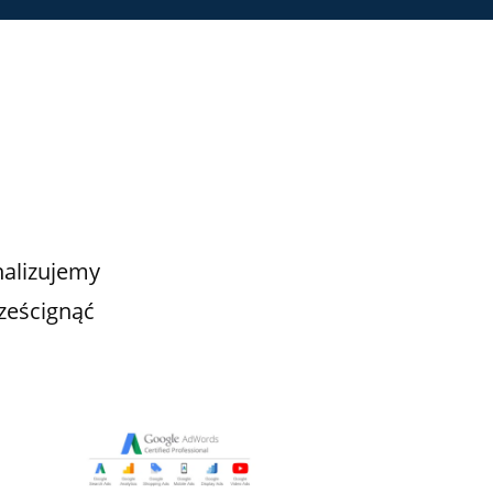
nalizujemy
ześcignąć