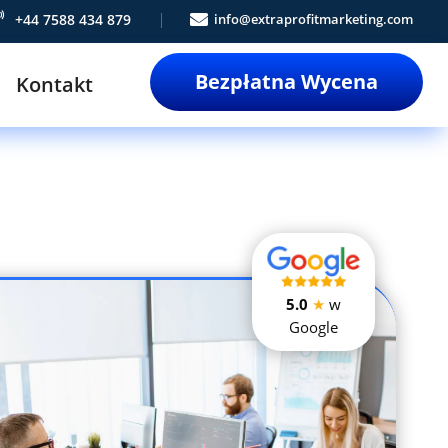

+44 7588 434 879

info@extraprofitmarketing.com
Bezpłatna Wycena
Kontakt
5.0
★
w
Google