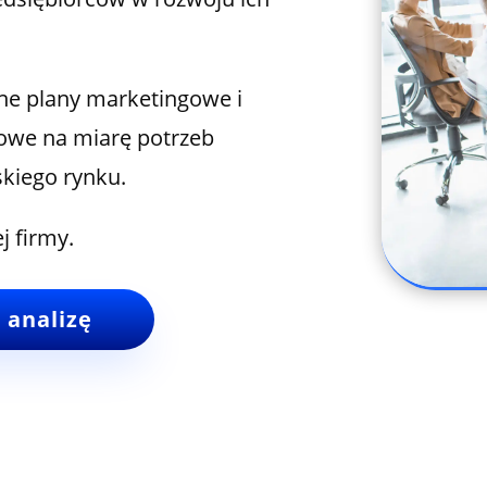
zne plany marketingowe i
towe na miarę potrzeb
skiego rynku.
 firmy.
 analizę