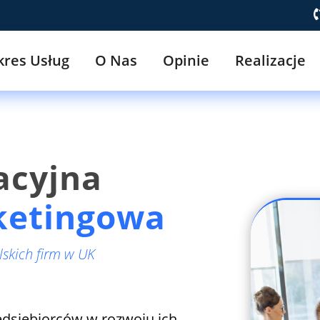
kres Usług
O Nas
Opinie
Realizacje
acyjna
ketingowa
lskich firm w UK
edsiębiorców w rozwoju ich