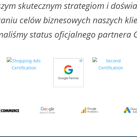
szym skutecznym strategiom i doświ
ganiu celów biznesowych naszych kli
maliśmy status oficjalnego partnera 