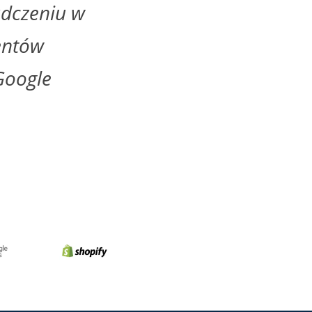
adczeniu w
entów
Google