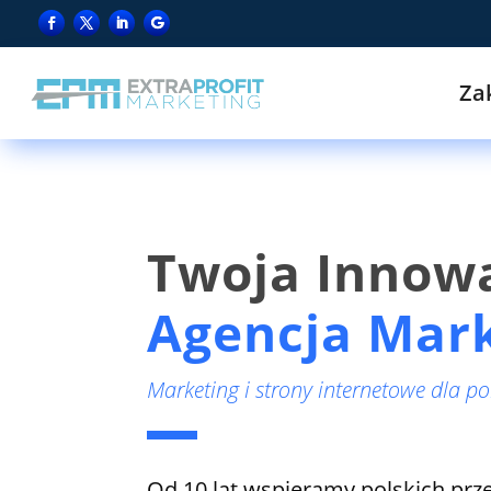
Za
Twoja Innow
Agencja Mar
Marketing i strony internetowe dla po
Od 10 lat wspieramy polskich prz