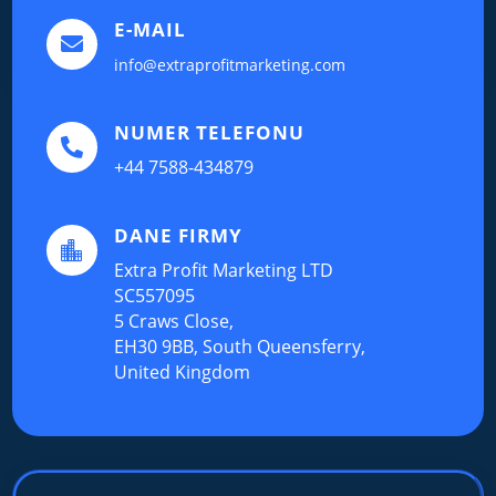
E-MAIL

info@extraprofitmarketing.com
NUMER TELEFONU

+44 7588-434879
DANE FIRMY

Extra Profit Marketing LTD
SC557095
5 Craws Close,
EH30 9BB, South Queensferry,
United Kingdom