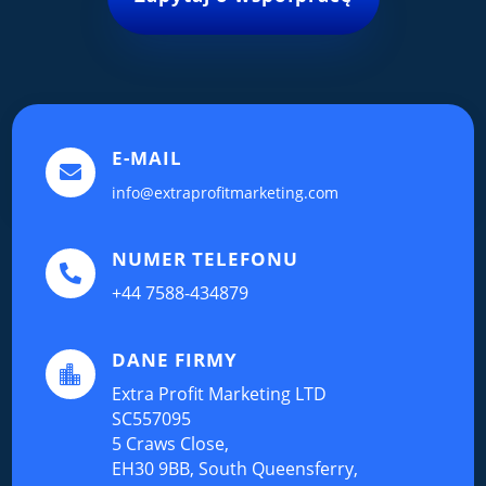
E-MAIL

info@extraprofitmarketing.com
NUMER TELEFONU

+44 7588-434879
DANE FIRMY

Extra Profit Marketing LTD
SC557095
5 Craws Close,
EH30 9BB, South Queensferry,