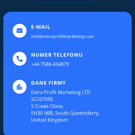
E-MAIL

info@extraprofitmarketing.com
NUMER TELEFONU

+44 7588-434879
DANE FIRMY

Extra Profit Marketing LTD
SC557095
5 Craws Close,
EH30 9BB, South Queensferry,
United Kingdom