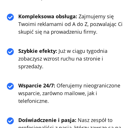
Kompleksowa obsługa:
Zajmujemy się

Twoimi reklamami od A do Z, pozwalając Ci
skupić się na prowadzeniu firmy.
Szybkie efekty:
Już w ciągu tygodnia

zobaczysz wzrost ruchu na stronie i
sprzedaży.
Wsparcie 24/7:
Oferujemy nieograniczone

wsparcie, zarówno mailowe, jak i
telefoniczne.
Doświadczenie i pasja:
Nasz zespół to

profesjonaliści z pasją, którzy zawsze są na