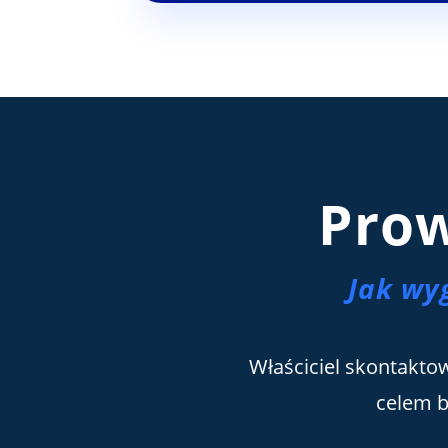
Pro
Jak wy
Właściciel skontakto
celem b