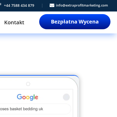

+44 7588 434 879

info@extraprofitmarketing.com
Bezpłatna Wycena
Kontakt