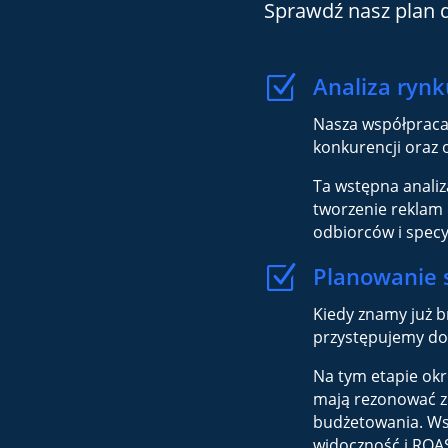
Sprawdź nasz plan d
Z
Analiza rynk
Nasza współpraca
konkurencji oraz 
Ta wstępna anali
tworzenie reklam
odbiorców i specy
Z
Planowanie s
Kiedy znamy już br
przystępujemy do
Na tym etapie okr
mają rezonować z o
budżetowania. Ws
widoczność i ROAS