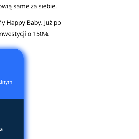
ówią same za siebie.
My Happy Baby. Już po
nwestycji o 150%.
jednym
ka