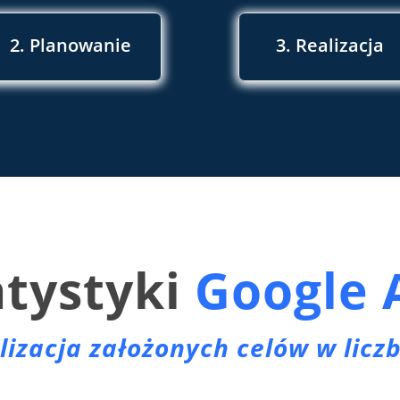
2. Planowanie
3. Realizacja
atystyki
Google 
lizacja założonych celów w licz