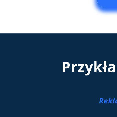
Przykł
Rekl