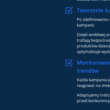
Z
Tworzenie k
Po zdefiniowaniu 
kampanii.
Dzięki wnikliwej a
trafiają bezpośr
produktów dziecię
optymalizuje wyd
Z
Monitorowan
trendów
Każda kampania j
reagować na zmien
Adaptujemy treści
przed konkurencją