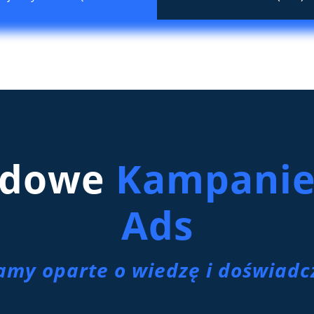
adowe
Kampanie
Ads
amy oparte o wiedzę i doświadc