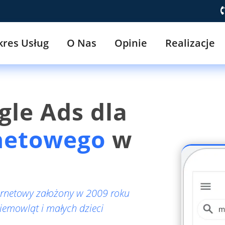
kres Usług
O Nas
Opinie
Realizacje
le Ads dla
rnetowego
w
ernetowy założony w 2009 roku
niemowląt i małych dzieci