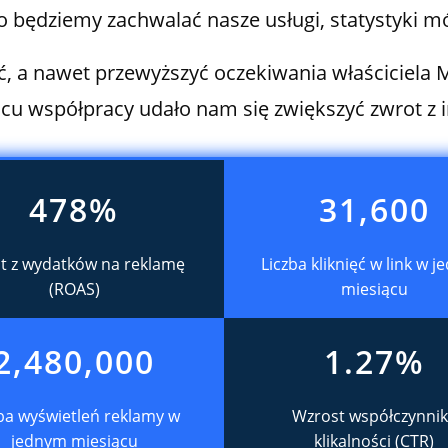
 będziemy zachwalać nasze usługi, statystyki m
ć, a nawet przewyższyć oczekiwania właściciela 
cu współpracy udało nam się zwiększyć zwrot z i
478
%
31,600
t z wydatków na reklamę
Liczba kliknięć w link w 
(ROAS)
miesiącu
2,480,000
1.27
%
ba wyświetleń reklamy w
Wzrost współczynni
jednym miesiącu
klikalności (CTR)