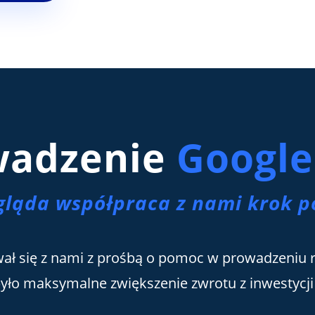
wadzenie
Google
gląda współpraca z nami krok p
wał się z nami z prośbą o pomoc w prowadzeniu 
yło maksymalne zwiększenie zwrotu z inwestycji