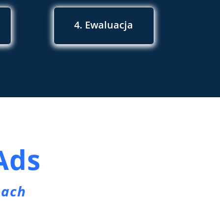
4. Ewaluacja
Ads
bach