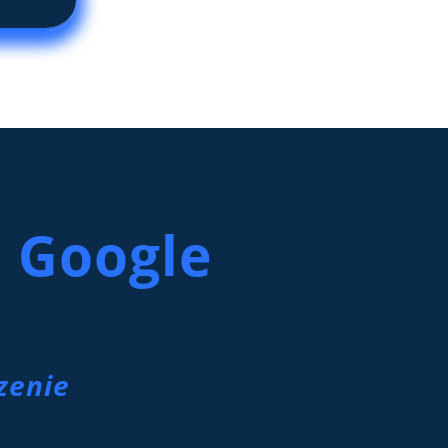
 Google
zenie