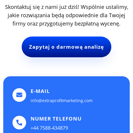
Skontaktuj się z nami już dziś! Wspólnie ustalimy,
jakie rozwiązania będą odpowiednie dla Twojej
firmy oraz przygotujemy bezpłatną wycenę.
Zapytaj o darmową analizę
E-MAIL

info@extraprofitmarketing.com
NUMER TELEFONU

+44 7588-434879