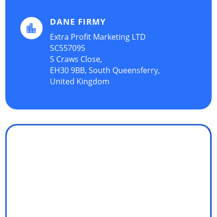
DANE FIRMY

Extra Profit Marketing LTD
SC557095
5 Craws Close,
EH30 9BB, South Queensferry,
United Kingdom