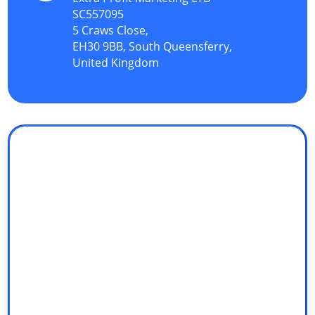
SC557095
5 Craws Close,
EH30 9BB, South Queensferry,
United Kingdom