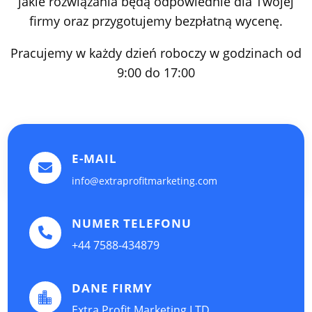
jakie rozwiązania będą odpowiednie dla Twojej
firmy oraz przygotujemy bezpłatną wycenę.
Pracujemy w każdy dzień roboczy w godzinach od
9:00 do 17:00
E-MAIL

info@extraprofitmarketing.com
NUMER TELEFONU

+44 7588-434879
DANE FIRMY

Extra Profit Marketing LTD