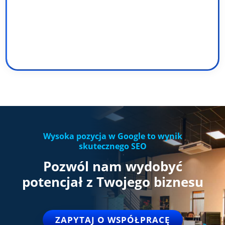
Wysoka pozycja w Google to wynik
skutecznego SEO
Pozwól
nam
wydobyć
potencjał z Twojego biznesu
ZAPYTAJ O WSPÓŁPRACĘ