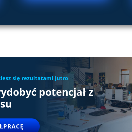
ciesz się rezultatami jutro
ydobyć
potencjał z
esu
ÓŁPRACĘ