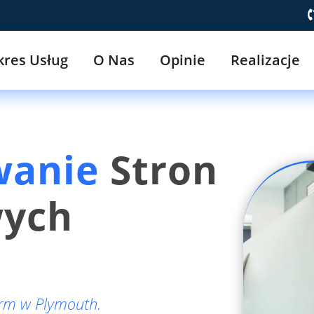
kres Usług
O Nas
Opinie
Realizacje
wanie
Stron
wych
irm w Plymouth.