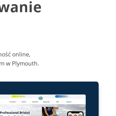
owanie
ość online,
irm w Plymouth.