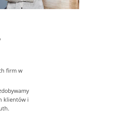
w
ch firm w
e zdobywamy
h klientów i
uth.