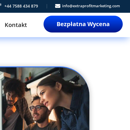

+44 7588 434 879

info@extraprofitmarketing.com
Bezpłatna Wycena
Kontakt