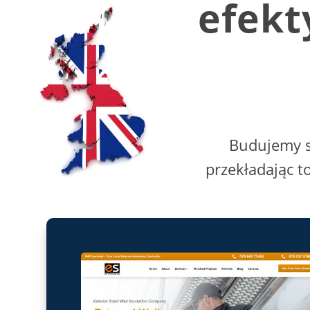
efekt
Budujemy s
przekładając t