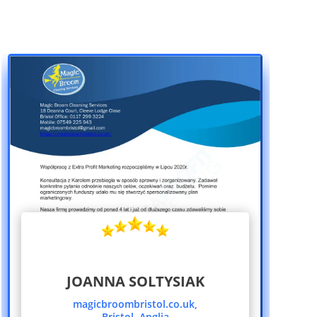
JOANNA SOLTYSIAK
magicbroombristol.co.uk,
Bristol, Anglia