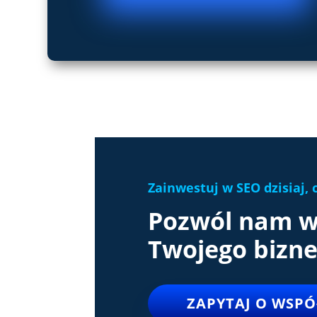
Zainwestuj w SEO dzisiaj, 
Pozwól
nam
w
Twojego bizn
ZAPYTAJ O WSP