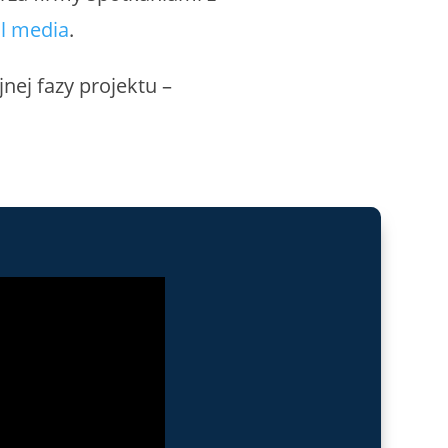
al media
.
nej fazy projektu –