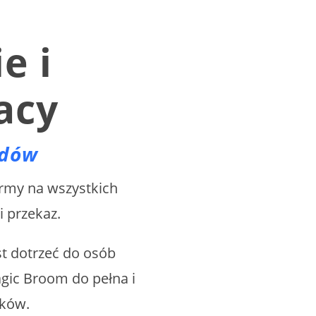
e i
acy
odów
irmy na wszystkich
i przekaz.
t dotrzeć do osób
agic Broom do pełna i
ików.