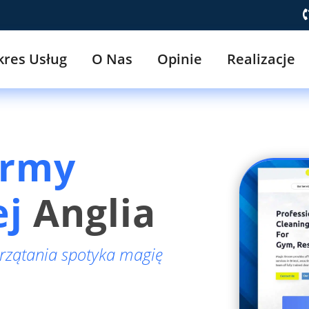
kres Usług
O Nas
Opinie
Realizacje
irmy
ej
Anglia
rzątania spotyka magię