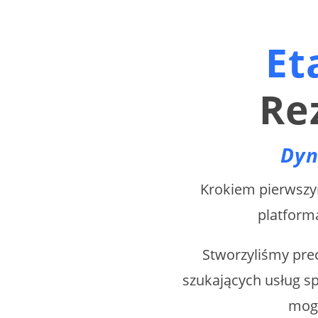
Eta
Re
Dyn
Krokiem pierwszym
platforma
Stworzyliśmy pre
szukających usług sp
mogl