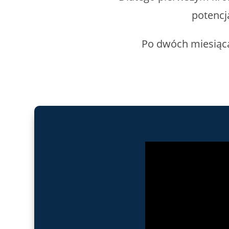
potencj
Po dwóch miesiącac