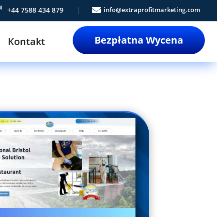

+44 7588 434 879

info@extraprofitmarketing.com
Bezpłatna Wycena
Kontakt