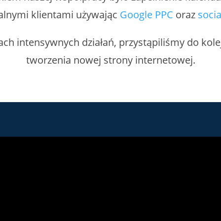
alnymi klientami używając
Google PPC
oraz
soci
h intensywnych działań, przystąpiliśmy do kolej
tworzenia nowej strony internetowej.