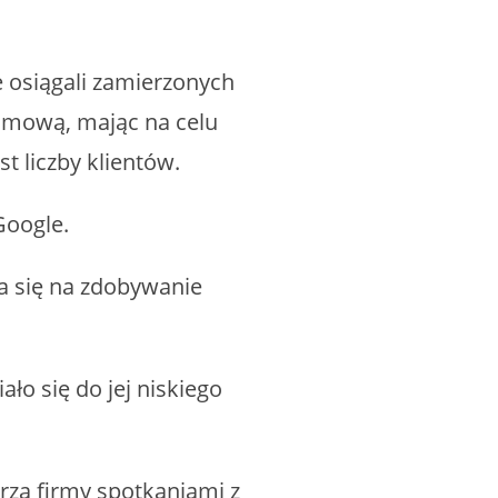
 osiągali zamierzonych
lamową, mając na celu
t liczby klientów.
Google.
ła się na zdobywanie
ło się do jej niskiego
rza firmy spotkaniami z