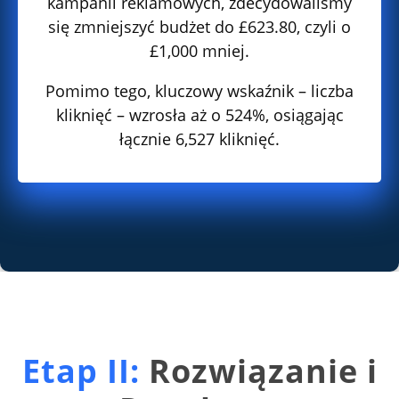
kampanii reklamowych, zdecydowaliśmy
się zmniejszyć budżet do £623.80, czyli o
£1,000 mniej.
Pomimo tego, kluczowy wskaźnik – liczba
kliknięć – wzrosła aż o 524%, osiągając
łącznie 6,527 kliknięć.
Etap II:
Rozwiązanie i